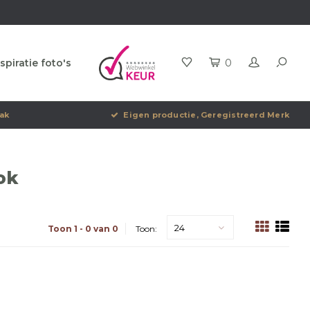
spiratie foto's
0
ak
Eigen productie, Geregistreerd Merk
ok
24
Toon 1 - 0 van 0
Toon: