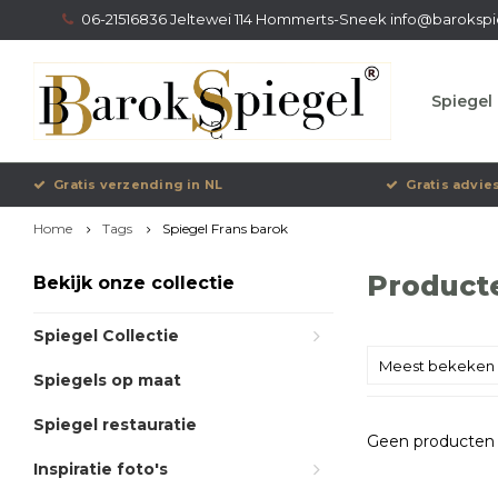
06-21516836 Jeltewei 114 Hommerts-Sneek
info@barokspi
Spiegel 
Gratis verzending in NL
Gratis advie
Home
Tags
Spiegel Frans barok
Product
Bekijk onze collectie
Spiegel Collectie
Meest bekeken
Spiegels op maat
Spiegel restauratie
Geen producten 
Inspiratie foto's