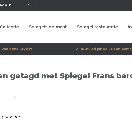
egel.nl
NL
Collectie
Spiegels op maat
Spiegel restauratie
In
s van onze Stylist
100% origineel, Géén nama
en getagd met Spiegel Frans bar
gevonden!...