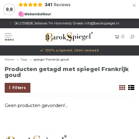
×
341
Reviews
9,8
06-21516836 Jeltewei 114 Hommerts-Sneek
info@barokspiegel.nl
0
MENU
100% origineel, Géén namaak
Home
Tags
spiegel Frankrijk goud
Producten getagd met spiegel Frankrijk
goud
Filters
Geen producten gevonden!...