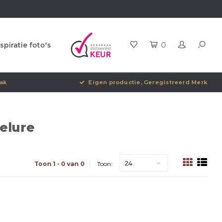
spiratie foto's
0
ak
Eigen productie, Geregistreerd Merk
elure
24
Toon 1 - 0 van 0
Toon: