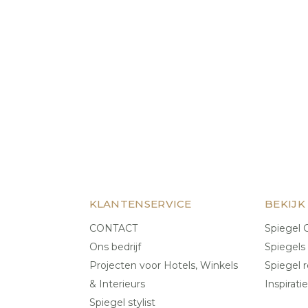
KLANTENSERVICE
BEKIJK
CONTACT
Spiegel C
Ons bedrijf
Spiegels
Projecten voor Hotels, Winkels
Spiegel r
& Interieurs
Inspiratie
Spiegel stylist