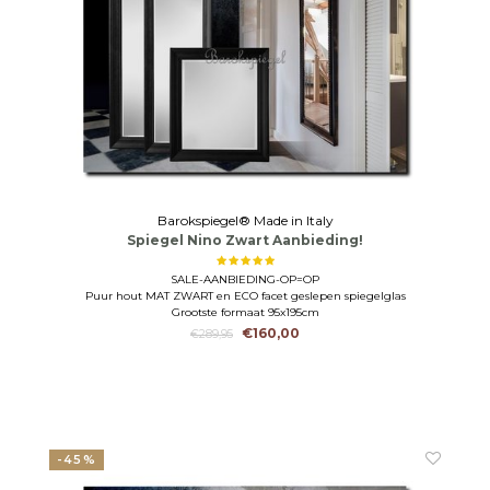
Barokspiegel® Made in Italy
Spiegel Nino Zwart Aanbieding!
SALE-AANBIEDING-OP=OP
Puur hout MAT ZWART en ECO facet geslepen spiegelglas
Grootste formaat 95x195cm
€160,00
€289,95
-45%