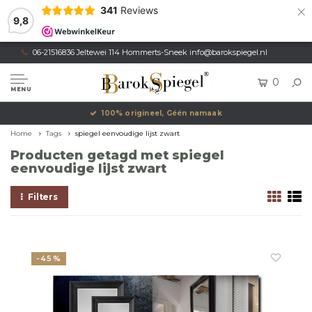
×
341
Reviews
9,8
06-21516836 Jeltewei 114 Hommerts-Sneek
info@barokspiegel.nl
0
MENU
100% origineel, Géén namaak
Home
Tags
spiegel eenvoudige lijst zwart
Producten getagd met spiegel
eenvoudige lijst zwart
Filters
-45%