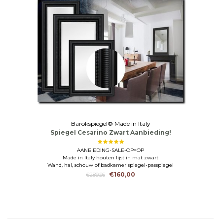
Barokspiegel® Made in Italy
Spiegel Cesarino Zwart Aanbieding!
AANBIEDING-SALE-OP=OP
Made in Italy houten lijst in mat zwart
Wand, hal, schouw of badkamer spiegel-passpiegel
€160,00
€289,95