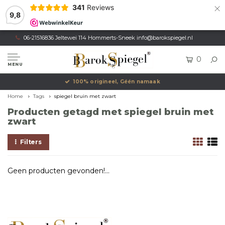
×
341
Reviews
9,8
06-21516836 Jeltewei 114 Hommerts-Sneek
info@barokspiegel.nl
0
MENU
100% origineel, Géén namaak
Home
Tags
spiegel bruin met zwart
Producten getagd met spiegel bruin met
zwart
Filters
Geen producten gevonden!...