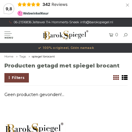
×
342
Reviews
9,8
06-21516836 Jeltewei 114 Hommerts-Sneek
info@barokspiegel.nl
0
MENU
100% origineel, Géén namaak
Home
Tags
spiegel brocant
Producten getagd met spiegel brocant
Filters
Geen producten gevonden!...