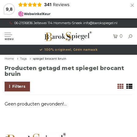
×
341
Reviews
9,8
06-21516836 Jeltewei 114 Hommerts-Sneek
info@barokspiegel.nl
0
MENU
100% origineel, Géén namaak
Home
Tags
spiegel brocant bruin
Producten getagd met spiegel brocant
bruin
Filters
Geen producten gevonden!...