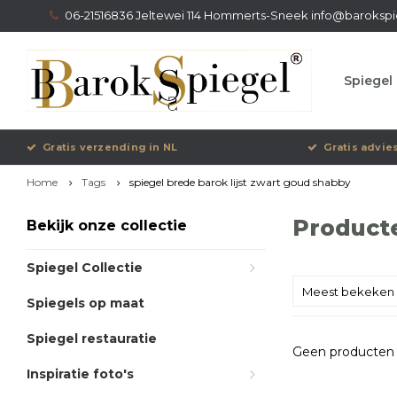
06-21516836 Jeltewei 114 Hommerts-Sneek
info@barokspi
Spiegel 
Gratis verzending in NL
Gratis advie
Home
Tags
spiegel brede barok lijst zwart goud shabby
Producte
Bekijk onze collectie
Spiegel Collectie
Meest bekeken
Spiegels op maat
Spiegel restauratie
Geen producten 
Inspiratie foto's