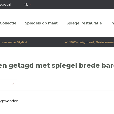
egel.nl
NL
Collectie
Spiegels op maat
Spiegel restauratie
In
s van onze Stylist
100% origineel, Géén nama
n getagd met spiegel brede baro
gevonden!...