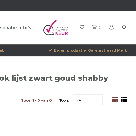
spiratie foto's
0
ak
Eigen productie, Geregistreerd Merk
k lijst zwart goud shabby
24
Toon 1 - 0 van 0
Toon: