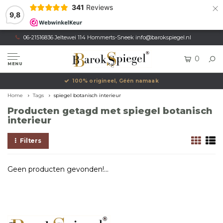
×
341
Reviews
9,8
06-21516836 Jeltewei 114 Hommerts-Sneek
info@barokspiegel.nl
0
MENU
100% origineel, Géén namaak
Home
Tags
spiegel botanisch interieur
Producten getagd met spiegel botanisch
interieur
Filters
Geen producten gevonden!...