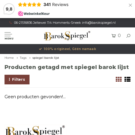
×
341
Reviews
9,8
06-21516836 Jeltewei 114 Hommerts-Sneek
info@barokspiegel.nl
0
MENU
100% origineel, Géén namaak
Home
Tags
spiegel barok lijst
Producten getagd met spiegel barok lijst
Filters
Geen producten gevonden!...