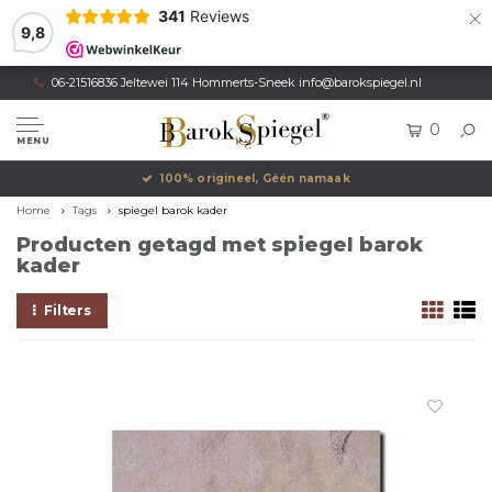
×
341
Reviews
9,8
06-21516836 Jeltewei 114 Hommerts-Sneek
info@barokspiegel.nl
0
MENU
100% origineel, Géén namaak
Home
Tags
spiegel barok kader
Producten getagd met spiegel barok
kader
Filters