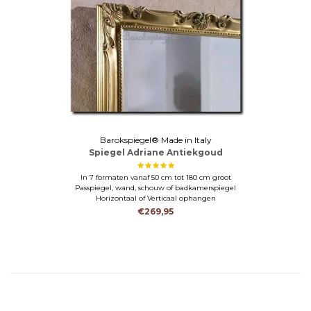
Barokspiegel® Made in Italy
Spiegel Adriane Antiekgoud
In 7 formaten vanaf 50 cm tot 180 cm groot
Passpiegel, wand, schouw of badkamerspiegel
Horizontaal of Verticaal ophangen
€269,95