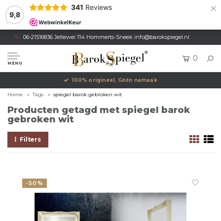
×
341
Reviews
9,8
06-21516836 Jeltewei 114 Hommerts-Sneek
info@barokspiegel.nl
0
MENU
100% origineel, Géén namaak
Home
Tags
spiegel barok gebroken wit
Producten getagd met spiegel barok
gebroken wit
Filters
-50%