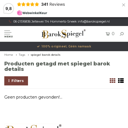
×
341
Reviews
9,8
06-21516836 Jeltewei 114 Hommerts-Sneek
info@barokspiegel.nl
0
MENU
100% origineel, Géén namaak
Home
Tags
spiegel barok details
Producten getagd met spiegel barok
details
Filters
Geen producten gevonden!...