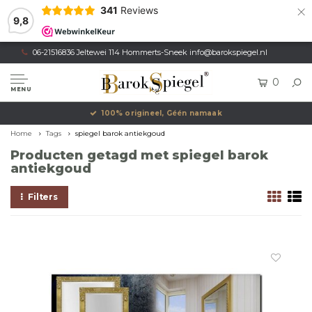
×
341
Reviews
9,8
06-21516836 Jeltewei 114 Hommerts-Sneek
info@barokspiegel.nl
0
MENU
100% origineel, Géén namaak
Home
Tags
spiegel barok antiekgoud
Producten getagd met spiegel barok
antiekgoud
Filters