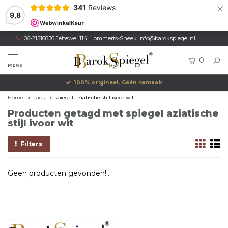
×
341
Reviews
9,8
06-21516836 Jeltewei 114 Hommerts-Sneek
info@barokspiegel.nl
0
MENU
100% origineel, Géén namaak
Home
Tags
spiegel aziatische stijl ivoor wit
Producten getagd met spiegel aziatische
stijl ivoor wit
Filters
Geen producten gevonden!...