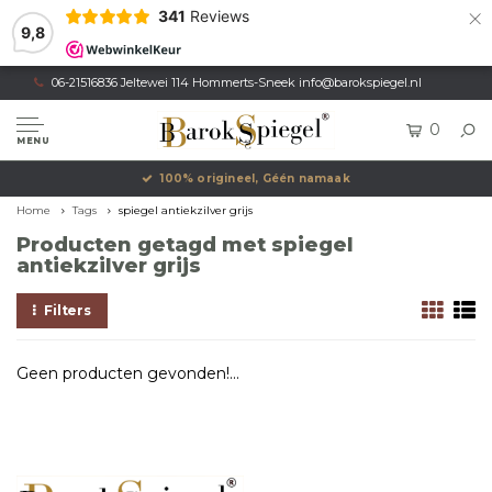
×
341
Reviews
9,8
06-21516836 Jeltewei 114 Hommerts-Sneek
info@barokspiegel.nl
0
MENU
100% origineel, Géén namaak
Home
Tags
spiegel antiekzilver grijs
Producten getagd met spiegel
antiekzilver grijs
Filters
Geen producten gevonden!...