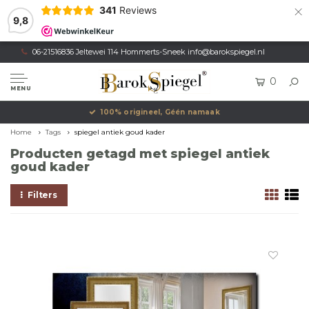
×
341
Reviews
9,8
06-21516836 Jeltewei 114 Hommerts-Sneek
info@barokspiegel.nl
0
MENU
100% origineel, Géén namaak
Home
Tags
spiegel antiek goud kader
Producten getagd met spiegel antiek
goud kader
Filters