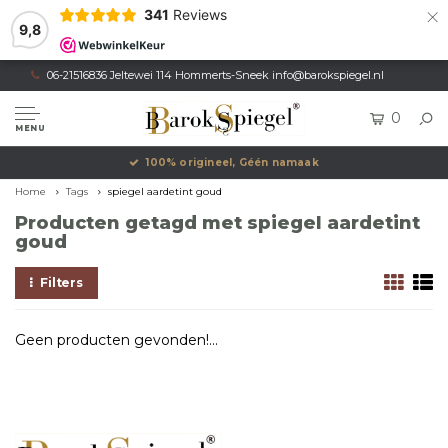
×
341
Reviews
9,8
06-21516836 Jeltewei 114 Hommerts-Sneek
info@barokspiegel.nl
0
MENU
100% origineel, Géén namaak
Home
Tags
spiegel aardetint goud
Producten getagd met spiegel aardetint
goud
Filters
Geen producten gevonden!...