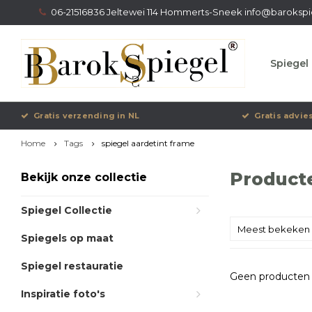
06-21516836 Jeltewei 114 Hommerts-Sneek
info@barokspi
Spiegel 
Gratis verzending in NL
Gratis advie
Home
Tags
spiegel aardetint frame
Producte
Bekijk onze collectie
Spiegel Collectie
Meest bekeken
Spiegels op maat
Spiegel restauratie
Geen producten 
Inspiratie foto's