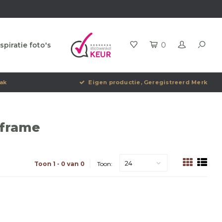
spiratie foto's
0
ak
Eigen productie, Geregistreerd Merk
 frame
24
Toon 1 - 0 van 0
Toon: