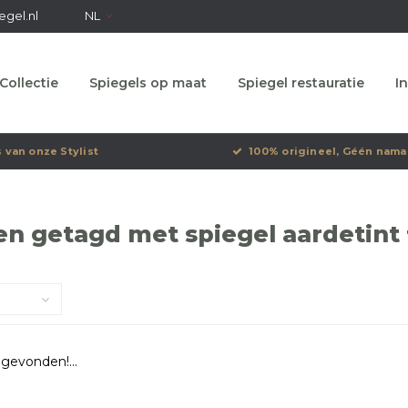
egel.nl
NL
Collectie
Spiegels op maat
Spiegel restauratie
In
s van onze Stylist
100% origineel, Géén nama
n getagd met spiegel aardetint
gevonden!...