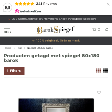
×
341
Reviews
9,8
06-21516836 Jeltewei 114 Hommerts-Sneek
info@barokspiegel.nl
0
MENU
100% origineel, Géén namaak
Home
Tags
spiegel 80x180 barok
Producten getagd met spiegel 80x180
barok
Filters