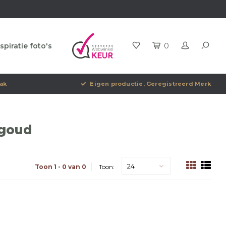
spiratie foto's
0
ak
Eigen productie, Geregistreerd Merk
 goud
24
Toon 1 - 0 van 0
Toon: