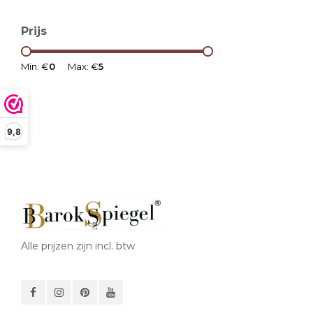
Prijs
Min: €
0
Max: €
5
9,8
Alle prijzen zijn incl. btw