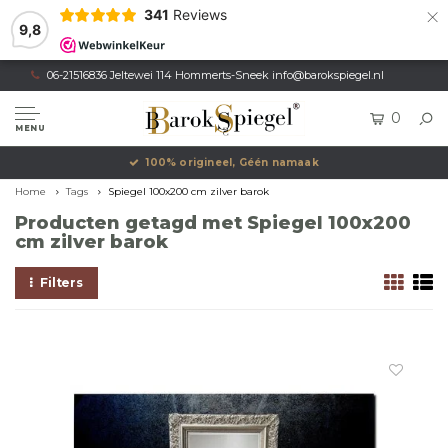
×
341
Reviews
9,8
06-21516836 Jeltewei 114 Hommerts-Sneek
info@barokspiegel.nl
0
MENU
100% origineel, Géén namaak
Home
Tags
Spiegel 100x200 cm zilver barok
Producten getagd met Spiegel 100x200
cm zilver barok
Filters