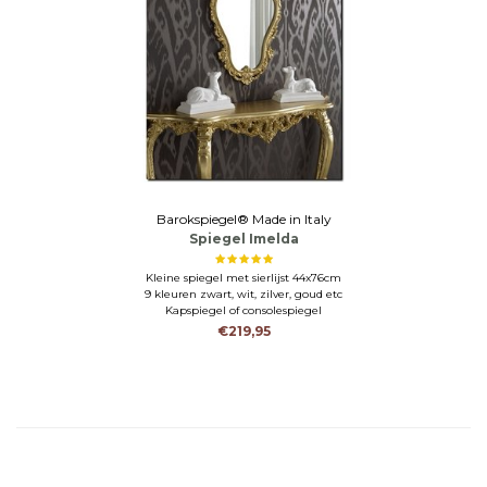
Barokspiegel® Made in Italy
Spiegel Imelda
Kleine spiegel met sierlijst 44x76cm
9 kleuren zwart, wit, zilver, goud etc
Kapspiegel of consolespiegel
€219,95