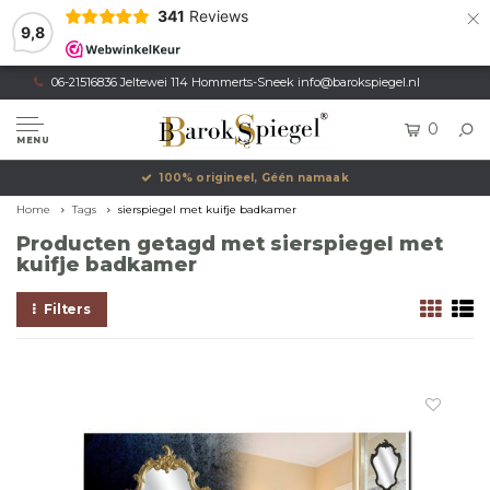
×
341
Reviews
9,8
06-21516836 Jeltewei 114 Hommerts-Sneek
info@barokspiegel.nl
0
MENU
100% origineel, Géén namaak
Home
Tags
sierspiegel met kuifje badkamer
Producten getagd met sierspiegel met
kuifje badkamer
Filters