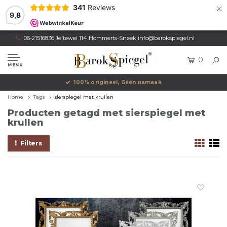
×
341
Reviews
9,8
06-21516836 Jeltewei 114 Hommerts-Sneek
info@barokspiegel.nl
0
MENU
100% origineel, Géén namaak
Home
Tags
sierspiegel met krullen
Producten getagd met sierspiegel met
krullen
Filters