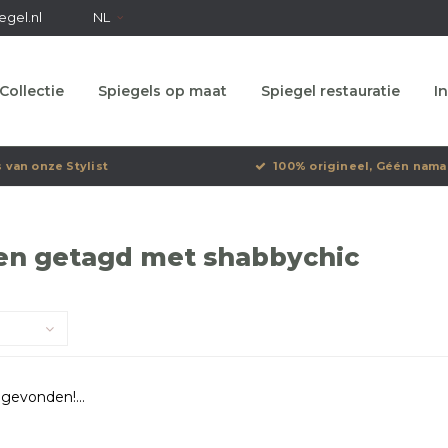
egel.nl
NL
Collectie
Spiegels op maat
Spiegel restauratie
In
s van onze Stylist
100% origineel, Géén nama
en getagd met shabbychic
gevonden!...