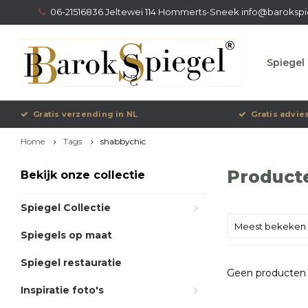
06-21516836 Jeltewei 114 Hommerts-Sneek
info@barokspi
Spiegel 
Gratis verzending in NL
Gratis advie
Home
Tags
shabbychic
Product
Bekijk onze collectie
Spiegel Collectie
Meest bekeken
Spiegels op maat
Spiegel restauratie
Geen producten 
Inspiratie foto's