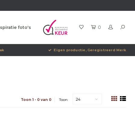
spiratie foto's
0
ak
Eigen productie, Geregistreerd Merk
24
Toon 1 - 0 van 0
Toon: