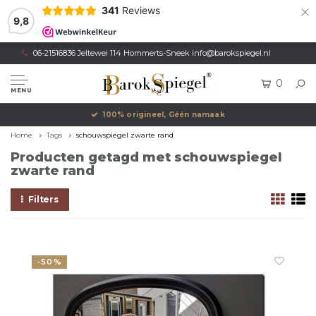
×
341
Reviews
9,8
06-21516836 Jeltewei 114 Hommerts-Sneek
info@barokspiegel.nl
0
MENU
100% origineel, Géén namaak
Home
Tags
schouwspiegel zwarte rand
Producten getagd met schouwspiegel
zwarte rand
Filters
-50%