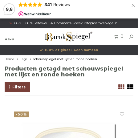
×
341
Reviews
9,8
06-21516836 Jeltewei 114 Hommerts-Sneek
info@barokspiegel.nl
0
MENU
100% origineel, Géén namaak
Home
Tags
schouwspiegel met lijst en ronde hoeken
Producten getagd met schouwspiegel
met lijst en ronde hoeken
Filters
-50%