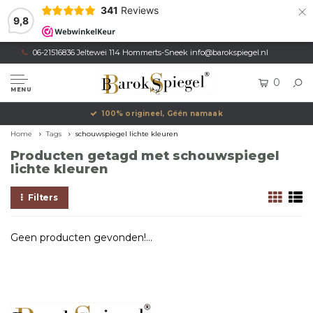
×
341
Reviews
9,8
06-21516836 Jeltewei 114 Hommerts-Sneek
info@barokspiegel.nl
0
MENU
100% origineel, Géén namaak
Home
Tags
schouwspiegel lichte kleuren
Producten getagd met schouwspiegel
lichte kleuren
Filters
Geen producten gevonden!...