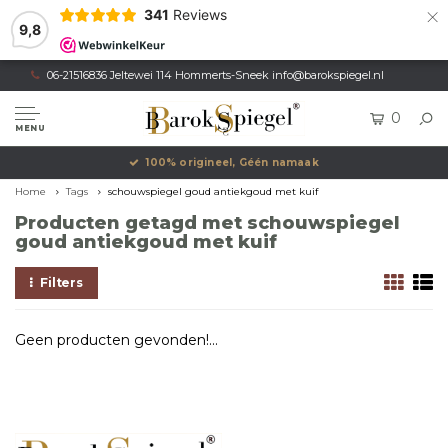
×
341
Reviews
9,8
06-21516836 Jeltewei 114 Hommerts-Sneek
info@barokspiegel.nl
0
MENU
100% origineel, Géén namaak
Home
Tags
schouwspiegel goud antiekgoud met kuif
Producten getagd met schouwspiegel
goud antiekgoud met kuif
Filters
Geen producten gevonden!...