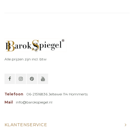
Alle prijzen zijn incl. btw
Telefoon
06-21516836 Jeltewei 114 Hommerts
Mail
info@barokspiegel.nl
KLANTENSERVICE