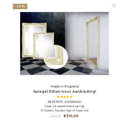
-50%
Made in England
Spiegel Ethan Ivoor Aanbieding!
BEPERKTE VOORRAAD
Gaat uit assortiment op=op
11 maten, houten lijst in ivoor wit
€310,00
€619,95