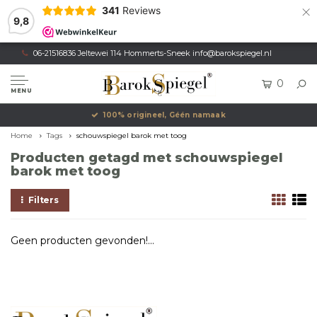
×
341
Reviews
9,8
06-21516836 Jeltewei 114 Hommerts-Sneek
info@barokspiegel.nl
0
MENU
100% origineel, Géén namaak
Home
Tags
schouwspiegel barok met toog
Producten getagd met schouwspiegel
barok met toog
Filters
Geen producten gevonden!...