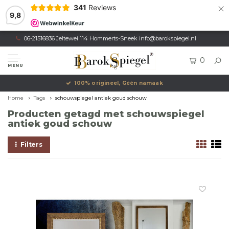
×
341
Reviews
9,8
06-21516836 Jeltewei 114 Hommerts-Sneek
info@barokspiegel.nl
0
MENU
100% origineel, Géén namaak
Home
Tags
schouwspiegel antiek goud schouw
Producten getagd met schouwspiegel
antiek goud schouw
Filters