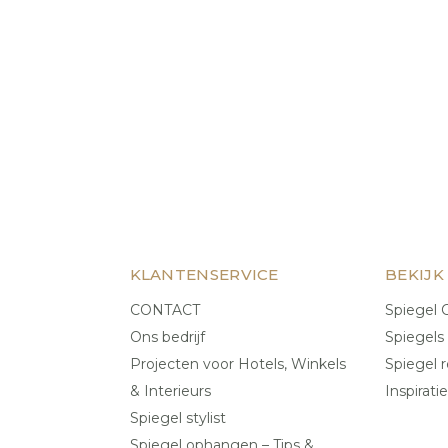
KLANTENSERVICE
BEKIJK
CONTACT
Spiegel C
Ons bedrijf
Spiegels
Projecten voor Hotels, Winkels
Spiegel r
& Interieurs
Inspiratie
Spiegel stylist
Spiegel ophangen – Tips &