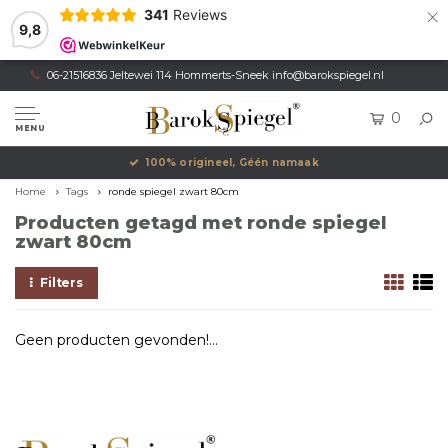
×
341
Reviews
9,8
06-21516836 Jeltewei 114 Hommerts-Sneek
info@barokspiegel.nl
0
MENU
100% origineel, Géén namaak
Home
Tags
ronde spiegel zwart 80cm
Producten getagd met ronde spiegel
zwart 80cm
Filters
Geen producten gevonden!...