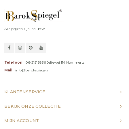
Alle prijzen zijn incl. btw
Telefoon
06-21516836 Jeltewei 114 Hommerts
Mail
info@barokspiegel.nl
KLANTENSERVICE
BEKIJK ONZE COLLECTIE
MIJN ACCOUNT