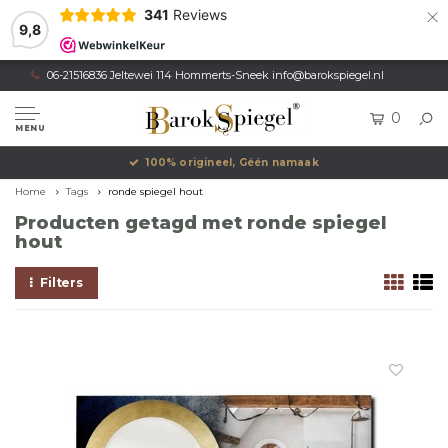
×
341
Reviews
9,8
06-21516836 Jeltewei 114 Hommerts-Sneek
info@barokspiegel.nl
0
MENU
100% origineel, Géén namaak
Home
Tags
ronde spiegel hout
Producten getagd met ronde spiegel
hout
Filters