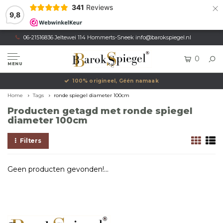
×
341
Reviews
9,8
06-21516836 Jeltewei 114 Hommerts-Sneek
info@barokspiegel.nl
0
MENU
100% origineel, Géén namaak
Home
Tags
ronde spiegel diameter 100cm
Producten getagd met ronde spiegel
diameter 100cm
Filters
Geen producten gevonden!...