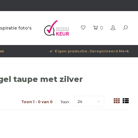
spiratie foto's
0
ak
Eigen productie, Geregistreerd Merk
el taupe met zilver
24
Toon 1 - 0 van 0
Toon: