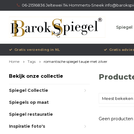
06-21516836 Jeltewei 114 Hommerts-Sneek
info@barokspi
Spiegel 
Gratis verzending in NL
Gratis advie
Home
Tags
romantische spiegel taupe met zilver
Producte
Bekijk onze collectie
Spiegel Collectie
Meest bekeken
Spiegels op maat
Spiegel restauratie
Geen producten 
Inspiratie foto's