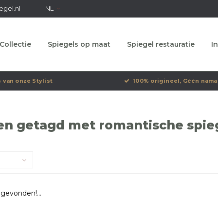
egel.nl
NL
Collectie
Spiegels op maat
Spiegel restauratie
In
s van onze Stylist
100% origineel, Géén nama
n getagd met romantische spieg
gevonden!...