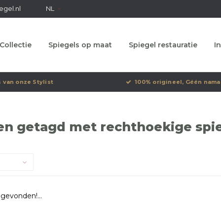
egel.nl
NL
Collectie
Spiegels op maat
Spiegel restauratie
In
s van onze Stylist
100% origineel, Géén nama
n getagd met rechthoekige spieg
gevonden!...