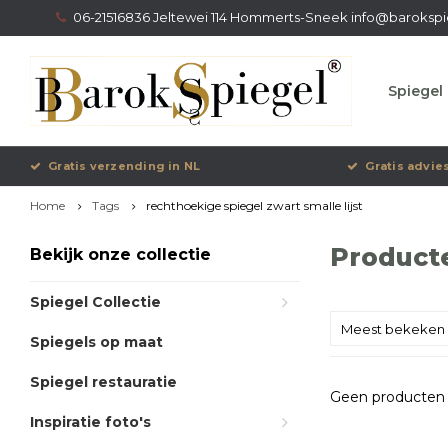
06-21516836 Jeltewei 114 Hommerts-Sneek
info@barokspi
Spiegel 
Gratis verzending in NL
Gratis advie
Home
Tags
rechthoekige spiegel zwart smalle lijst
Producte
Bekijk onze collectie
Spiegel Collectie
Meest bekeken
Spiegels op maat
Spiegel restauratie
Geen producten 
Inspiratie foto's