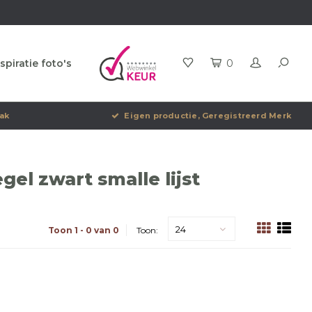
spiratie foto's
0
ak
Eigen productie, Geregistreerd Merk
el zwart smalle lijst
24
Toon 1 - 0 van 0
Toon: