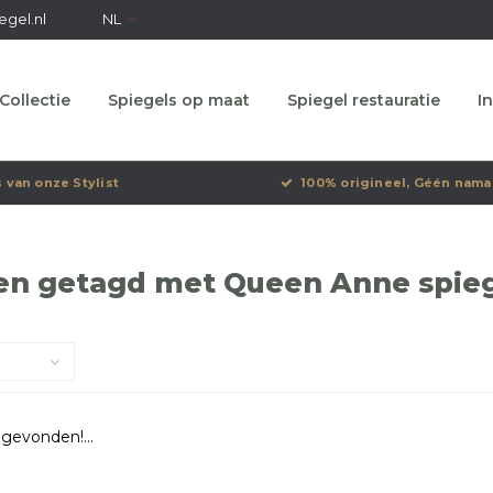
egel.nl
NL
Collectie
Spiegels op maat
Spiegel restauratie
In
s van onze Stylist
100% origineel, Géén nama
en getagd met Queen Anne spiege
gevonden!...