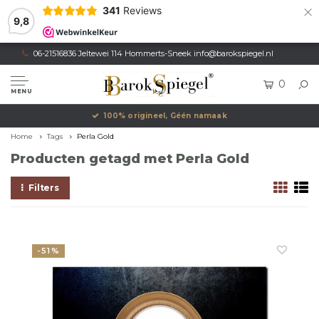
×
341
Reviews
9,8
06-21516836 Jeltewei 114 Hommerts-Sneek
info@barokspiegel.nl
0
MENU
100% origineel, Géén namaak
Home
Tags
Perla Gold
Producten getagd met Perla Gold
Filters
-51%