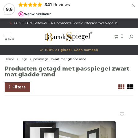
×
341
Reviews
9,8
06-21516836 Jeltewei 114 Hommerts-Sneek
info@barokspiegel.nl
0
MENU
100% origineel, Géén namaak
Home
Tags
passpiegel zwart mat gladde rand
Producten getagd met passpiegel zwart
mat gladde rand
Filters