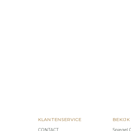
KLANTENSERVICE
BEKIJK
CONTACT
Spiegel C