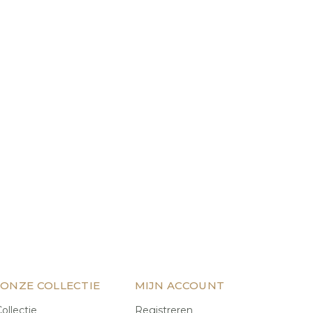
 ONZE COLLECTIE
MIJN ACCOUNT
ollectie
Registreren