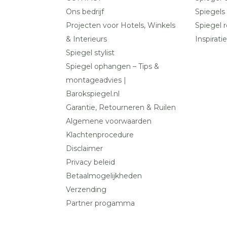
Ons bedrijf
Spiegels
Projecten voor Hotels, Winkels
Spiegel r
& Interieurs
Inspiratie
Spiegel stylist
Spiegel ophangen – Tips &
montageadvies |
Barokspiegel.nl
Garantie, Retourneren & Ruilen
Algemene voorwaarden
Klachtenprocedure
Disclaimer
Privacy beleid
Betaalmogelijkheden
Verzending
Partner progamma