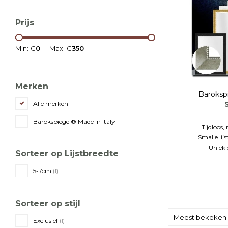
Prijs
Min: €
0
Max: €
350
Merken
Baroksp
Alle merken
Barokspiegel® Made in Italy
Tijdloos,
Smalle lijs
Uniek 
Sorteer op Lijstbreedte
5-7cm
(1)
Sorteer op stijl
Meest bekeken
Exclusief
(1)