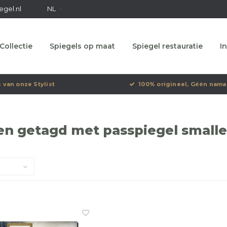
egel.nl
NL
Collectie
Spiegels op maat
Spiegel restauratie
In
s van onze Stylist
100% origineel, Géén nama
n getagd met passpiegel smalle