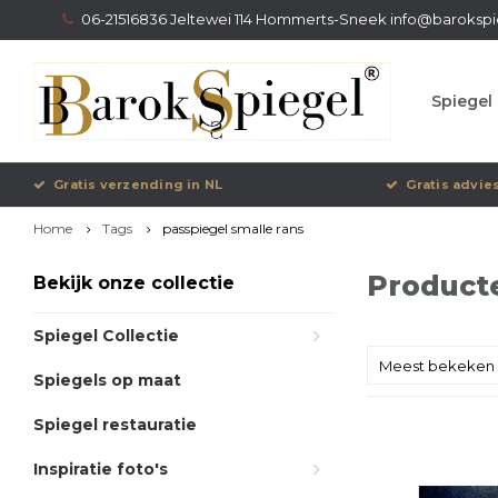
06-21516836 Jeltewei 114 Hommerts-Sneek
info@barokspi
Spiegel 
Gratis verzending in NL
Gratis advie
Home
Tags
passpiegel smalle rans
Producte
Bekijk onze collectie
Spiegel Collectie
Meest bekeken
Spiegels op maat
Spiegel restauratie
Inspiratie foto's