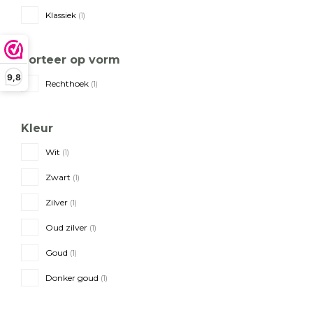
Klassiek
(1)
Sorteer op vorm
9,8
Rechthoek
(1)
Kleur
Wit
(1)
Zwart
(1)
Zilver
(1)
Oud zilver
(1)
Goud
(1)
Donker goud
(1)