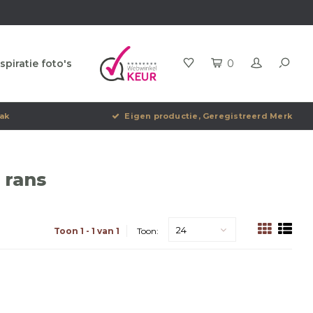
spiratie foto's
0
ak
Eigen productie, Geregistreerd Merk
 rans
24
Toon 1 - 1 van 1
Toon: