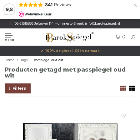
×
341
Reviews
9,8
06-21516836 Jeltewei 114 Hommerts-Sneek
info@barokspiegel.nl
0
MENU
100% origineel, Géén namaak
Home
Tags
passpiegel oud wit
Producten getagd met passpiegel oud
wit
Filters