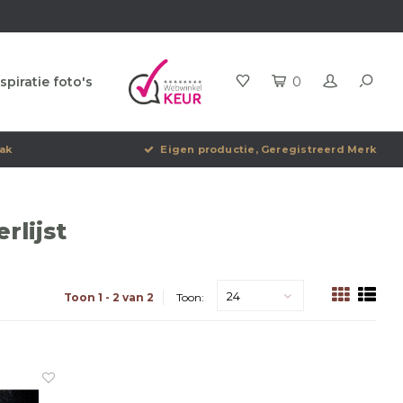
spiratie foto's
0
ak
Eigen productie, Geregistreerd Merk
rlijst
24
Toon 1 - 2 van 2
Toon: