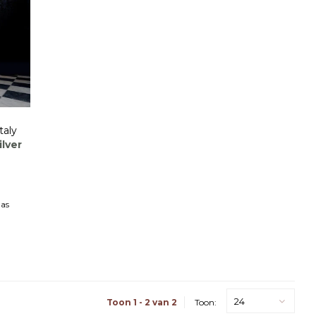
taly
ilver
las
24
Toon 1 - 2 van 2
Toon: