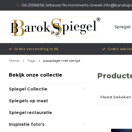
06-21516836 Jeltewei 114 Hommerts-Sneek
info@barokspi
Spiegel 
Gratis verzending in NL
Gratis advie
Home
Tags
passpiegel met sierlijst
Producte
Bekijk onze collectie
Spiegel Collectie
Meest bekeken
Spiegels op maat
Spiegel restauratie
Inspiratie foto's