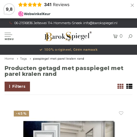
×
341
Reviews
9,8
06-21516836 Jeltewei 114 Hommerts-Sneek
info@barokspiegel.nl
0
MENU
100% origineel, Géén namaak
Home
Tags
passpiegel met parel kralen rand
Producten getagd met passpiegel met
parel kralen rand
Filters
-45%