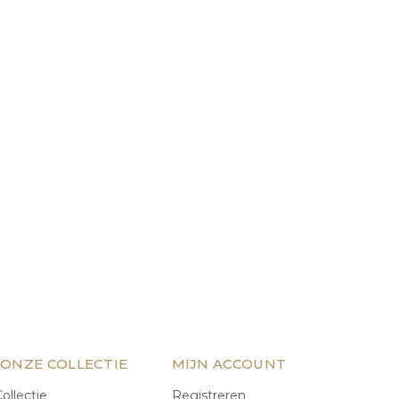
 ONZE COLLECTIE
MIJN ACCOUNT
ollectie
Registreren