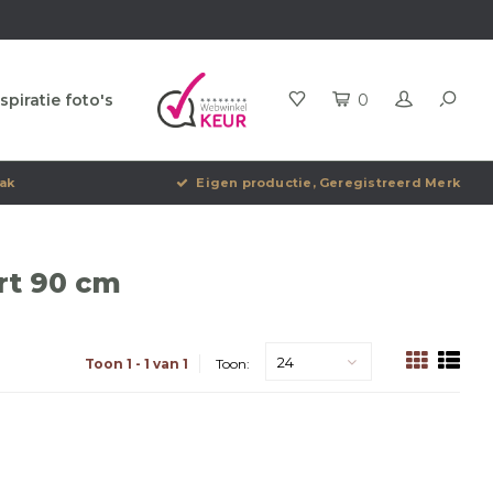
spiratie foto's
0
ak
Eigen productie, Geregistreerd Merk
rt 90 cm
24
Toon 1 - 1 van 1
Toon: