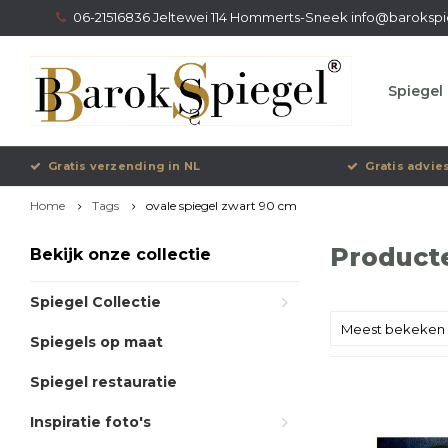
06-21516836 Jeltewei 114 Hommerts-Sneek
info@barokspi
Spiegel 
Gratis verzending in NL
Gratis advie
Home
Tags
ovale spiegel zwart 90 cm
Producte
Bekijk onze collectie
Spiegel Collectie
Meest bekeken
Spiegels op maat
Spiegel restauratie
Inspiratie foto's