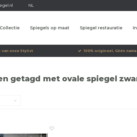
egel.nl
NL
Collectie
Spiegels op maat
Spiegel restauratie
In
s van onze Stylist
100% origineel, Géén nama
n getagd met ovale spiegel zwa