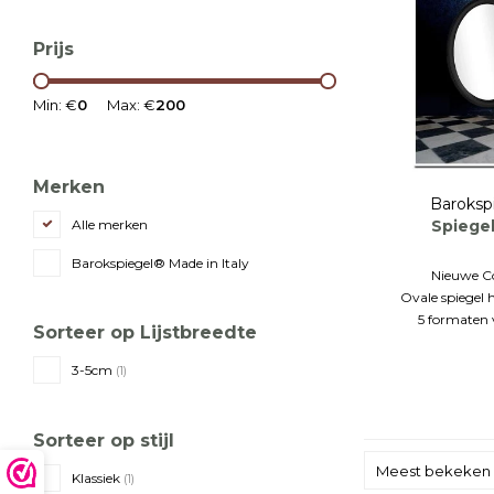
Prijs
Min: €
0
Max: €
200
Merken
Baroksp
Spiege
Alle merken
Barokspiegel® Made in Italy
Nieuwe Co
Ovale spiegel
5 formaten 
Sorteer op Lijstbreedte
3-5cm
(1)
Sorteer op stijl
Meest bekeken
Klassiek
(1)