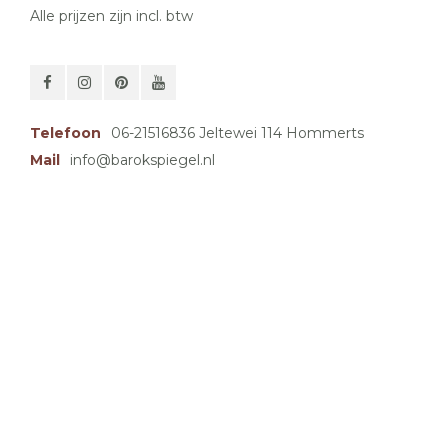
Alle prijzen zijn incl. btw
Telefoon
06-21516836 Jeltewei 114 Hommerts
Mail
info@barokspiegel.nl