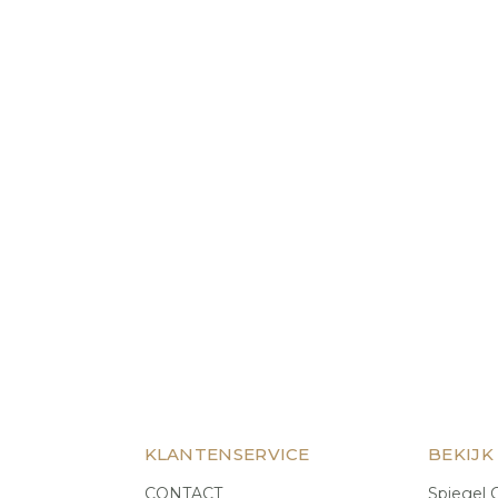
KLANTENSERVICE
BEKIJK
CONTACT
Spiegel C