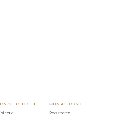
 ONZE COLLECTIE
MIJN ACCOUNT
ollectie
Registreren