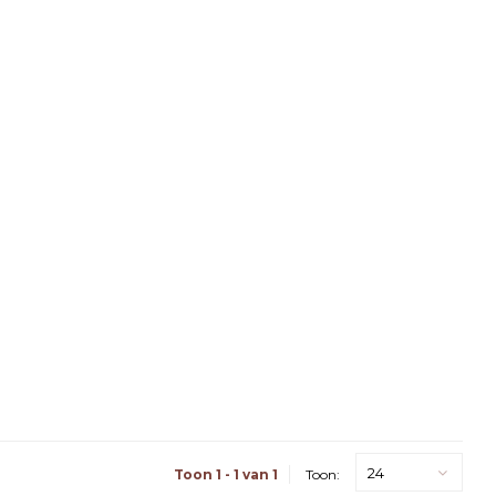
24
Toon 1 - 1 van 1
Toon: