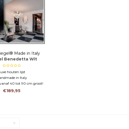
iegel® Made in Italy
el Benedetta Wit
uxe houten lijst
andmade in Italy
vanaf 40 tot 90 cm groot!
€189,95