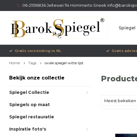
06-21516836 Jeltewei 114 Hommerts-Sneek
info@barokspi
Spiegel 
Gratis verzending in NL
Gratis advie
Home
Tags
ovale spiegel witte lijst
Producte
Bekijk onze collectie
Spiegel Collectie
Meest bekeken
Spiegels op maat
Spiegel restauratie
Inspiratie foto's